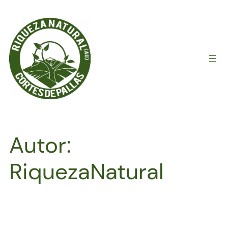
Saltar
al
contenido
Autor:
RiquezaNatural