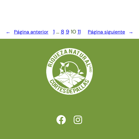
1
…
8
9
10
11
←
Página anterior
Página siguiente
→
https://www.facebook.com/riquezanatural.cortesdepallas.es
https://www.instagram.com/proyectoriqueza/